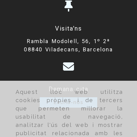
Visita'ns
Rambla Modolell, 56, 1º 2ª
08840 Viladecans, Barcelona
Demana cita
Aquest lloc web utilitza
cookies pròpies i de tercers
Escriu-nos
que permeten millorar la
usabilitat de navegació,
analitzar l'ús del web i mostrar
publicitat relacionada amb les